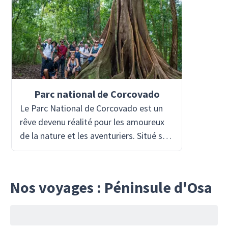
Parc national de Corcovado
Le Parc National de Corcovado est un
rêve devenu réalité pour les amoureux
de la nature et les aventuriers. Situé sur
la péninsule d'Osa au Costa Rica, c'est
l'un des endroits les plus
biologiquement intenses du monde,
Nos voyages : Péninsule d'Osa
abritant une faune diversifiée,
notamment des jaguars, des tapirs et
des aras rouges. Le petit groupe de