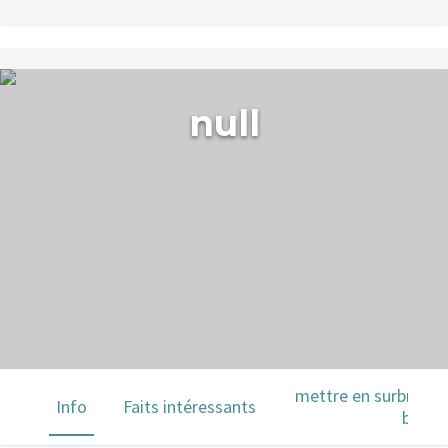
null
mettre en surbrillanc
Info
Faits intéressants
barre