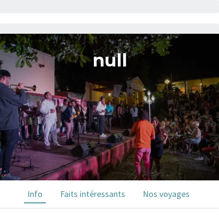
null
Info
Faits intéressants
Nos voyages