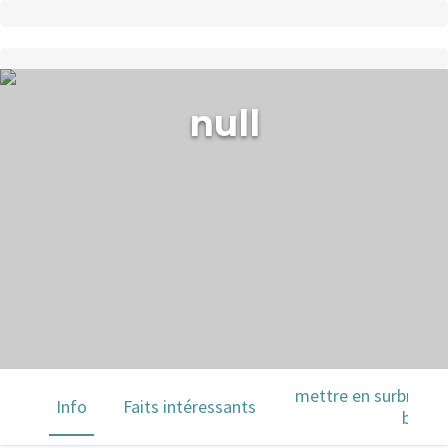
null
mettre en surbrillanc
Info
Faits intéressants
barre