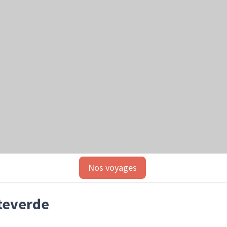
Nos voyages
nteverde