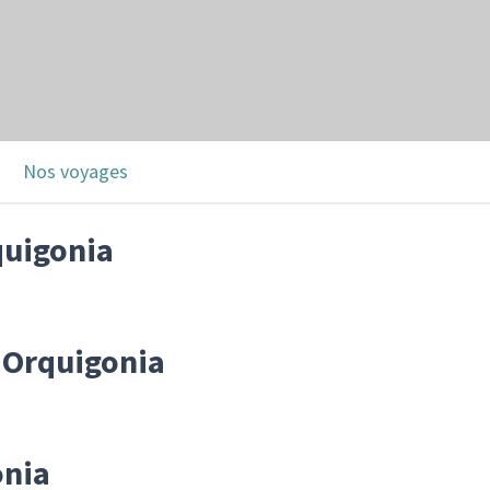
Nos voyages
quigonia
r Orquigonia
onia