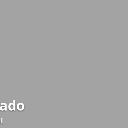
nado
l