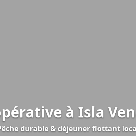
pérative à Isla Ve
Pêche durable & déjeuner flottant loca