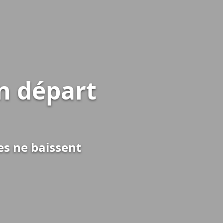
n départ
es ne baissent