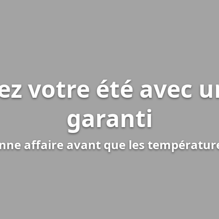
ez votre été avec u
garanti
nne affaire avant que les températur