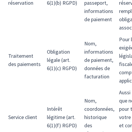
réservation
6(1)(b) RGPD)
passeport,
réser
informations
rempli
de paiement
oblig
assoc
Pour 
Nom,
exigée
Obligation
informations
Traitement
législ
légale (art.
de paiement,
des paiements
fiscal
6(1)(c) RGPD)
données de
comp
facturation
appli
Aussi
Nom,
que n
Intérêt
coordonnées,
pour t
Service client
légitime (art.
historique
votr
6(1)(f) RGPD)
des
et co