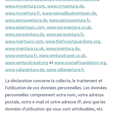
www.myventura.com
,
www.myventura.de
,
www.myventura.fr
,
www.nomadikadventures.de
,
www.persiaventura.de
,
www.persiaventura.fr
,
www.polartours.com
,
www.puraventura.co.uk
,
www.puraventura.de
,
www.puraventura.fr
,
www.rivertours.com
,
www.theforestguardians.org
,
www.viventura.co.uk
,
www.viventura.de
,
www.viventura.fr
,
www.venturatravel.co.uk
,
www.venturatravel.org
et
www.vsocialfoundation.org
,
www.yallaventura.de
,
www.yallaventura.fr
.
La déclaration concerne la collecte, le traitement et
l'utilisation de vos données personnelles. Les données
personnelles comprennent votre nom, votre adresse
postale, votre e-mail et votre adresse IP, ainsi que les
données d'utilisation qui vous sont attribuables, etc.