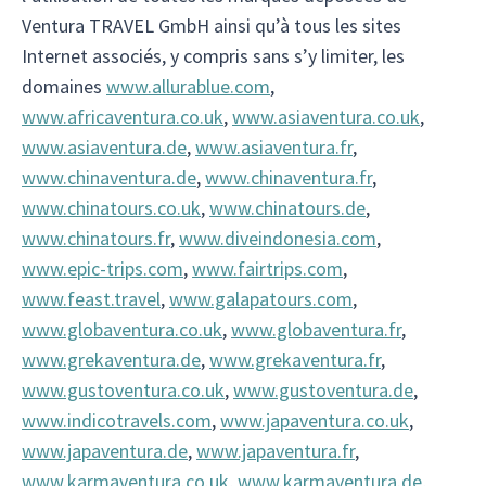
Ventura TRAVEL GmbH ainsi qu’à tous les sites
Internet associés, y compris sans s’y limiter, les
domaines
www.allurablue.com
,
www.africaventura.co.uk
,
www.asiaventura.co.uk
,
www.asiaventura.de
,
www.asiaventura.fr
,
www.chinaventura.de
,
www.chinaventura.fr
,
www.chinatours.co.uk
,
www.chinatours.de
,
www.chinatours.fr
,
www.diveindonesia.com
,
www.epic-trips.com
,
www.fairtrips.com
,
www.feast.travel
,
www.galapatours.com
,
www.globaventura.co.uk
,
www.globaventura.fr
,
www.grekaventura.de
,
www.grekaventura.fr
,
www.gustoventura.co.uk
,
www.gustoventura.de
,
www.indicotravels.com
,
www.japaventura.co.uk
,
www.japaventura.de
,
www.japaventura.fr
,
www.karmaventura.co.uk
,
www.karmaventura.de
,