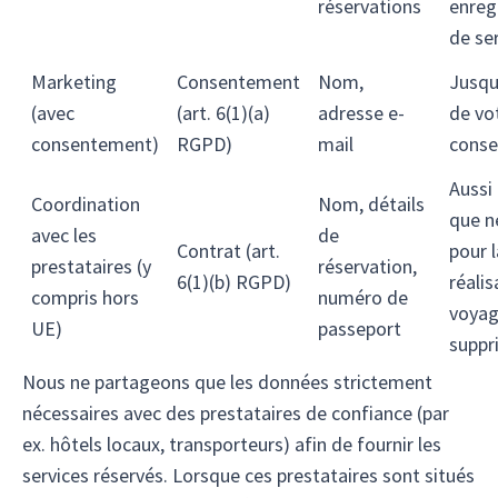
réservations
enreg
de se
Marketing
Consentement
Nom,
Jusqu
(avec
(art. 6(1)(a)
adresse e-
de vo
consentement)
RGPD)
mail
cons
Aussi
Coordination
Nom, détails
que n
avec les
de
Contrat (art.
pour l
prestataires (y
réservation,
6(1)(b) RGPD)
réalis
compris hors
numéro de
voyag
UE)
passeport
suppr
Nous ne partageons que les données strictement
nécessaires avec des prestataires de confiance (par
ex. hôtels locaux, transporteurs) afin de fournir les
services réservés. Lorsque ces prestataires sont situés