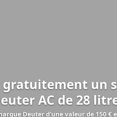
 gratuitement un s
euter AC de 28 litr
marque Deuter d'une valeur de 150 € e