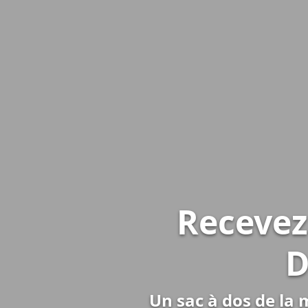
Recevez
D
Un sac à dos de la 