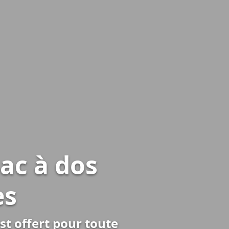
ac à dos
es
st offert pour toute