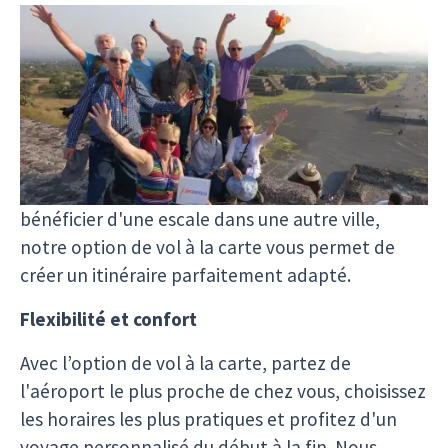
Pourquoi opter pour un vol à la carte ?
En vous laissant choisir vos propres vols, nous
vous offrons la liberté de planifier votre voyage
selon vos besoins et préférences. Que vous
souhaitiez partir à un horaire spécifique, opter
pour une compagnie aérienne de votre choix, ou
bénéficier d'une escale dans une autre ville,
notre option de vol à la carte vous permet de
créer un itinéraire parfaitement adapté.
Flexibilité et confort
Avec l’option de vol à la carte, partez de
l'aéroport le plus proche de chez vous, choisissez
les horaires les plus pratiques et profitez d'un
voyage personnalisé du début à la fin. Nous