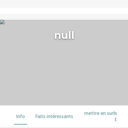
null
mettre en surbrillanc
Info
Faits intéressants
barre