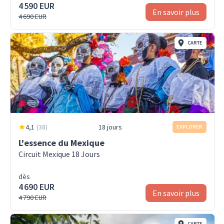
4 590 EUR
En savoir plus
4 690 EUR
CARTE
4,1
(
38
)
18 jours
EXPLORER
L'essence du Mexique
Circuit Mexique 18 Jours
dès
4 690 EUR
En savoir plus
4 790 EUR
CARTE