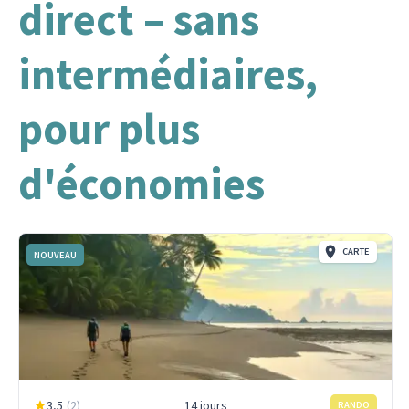
direct – sans
intermédiaires,
pour plus
d'économies
CARTE
NOUVEAU
3,5
(
2
)
14 jours
RANDO