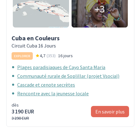
+3
Cuba en Couleurs
Circuit Cuba 16 Jours
4,7
(
353
)
16 jours
EXPLORER
Plages paradisiaques de Cayo Santa Maria
Communauté rurale de Soplillar (projet Vsocial)
Cascade et cenote secrètes
Rencontre avec la jeunesse locale
dès
3 190 EUR
En savoir plus
3 290 EUR