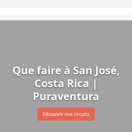
​​Que faire à San José,
Costa Rica |
Puraventura
Découvrir nos circuits