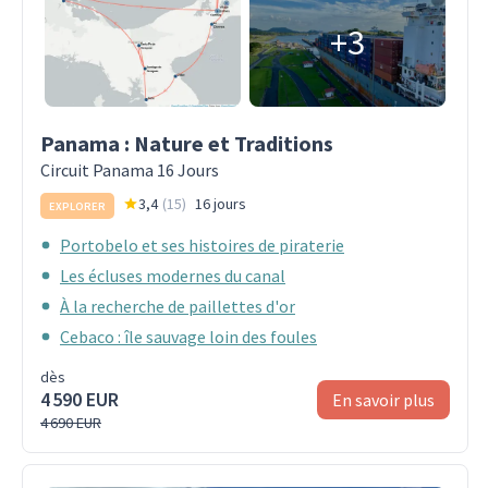
+3
Panama : Nature et Traditions
Circuit Panama 16 Jours
3,4
(
15
)
16 jours
EXPLORER
Portobelo et ses histoires de piraterie
Les écluses modernes du canal
À la recherche de paillettes d'or
Cebaco : île sauvage loin des foules
dès
4 590 EUR
En savoir plus
4 690 EUR