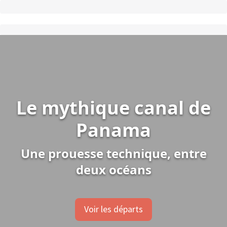
Le mythique canal de
Panama
Une prouesse technique, entre
deux océans
Voir les départs