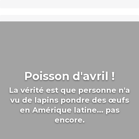
Poisson d'avril !
La vérité est que personne n'a
vu de lapins pondre des œufs
en Amérique latine... pas
encore.