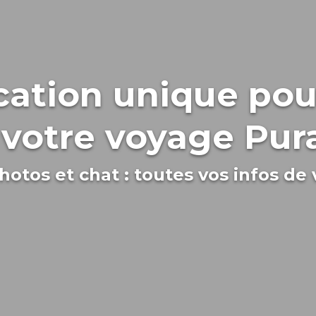
cation unique pour
r votre voyage Pur
 photos et chat : toutes vos infos de