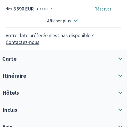
3 890 EUR
Réserver
dès
3 990 EUR
Afficher plus
Votre date préférée n’est pas disponible ?
Contactez-nous
Carte
Itinéraire
Télécharger l'itinéraire
Hôtels
Tout afficher
Inclus
Jour 1 - Guatemala City
Départ pour le Guatemala !
Supplément chambre individuelle
Avis