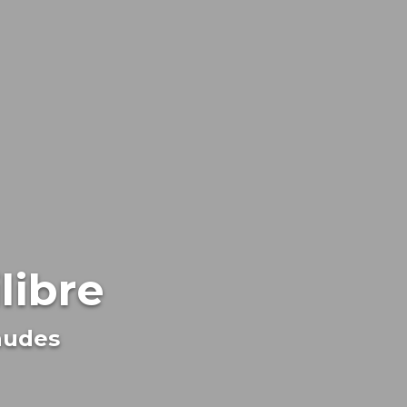
libre
audes