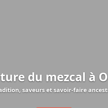
lture du mezcal à 
adition, saveurs et savoir-faire ancest