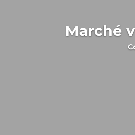
Marché v
C