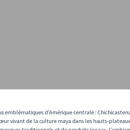
us emblématiques d’Amérique centrale : Chichicastenan
 cœur vivant de la culture maya dans les hauts-plateaux
masques traditionnels et de produits locaux, l’ambiance