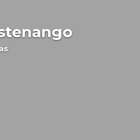
astenango
as