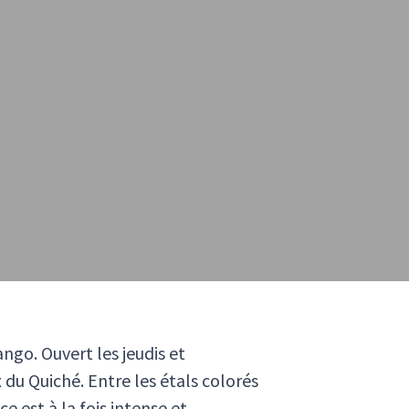
go. Ouvert les jeudis et
 du Quiché. Entre les étals colorés
 est à la fois intense et