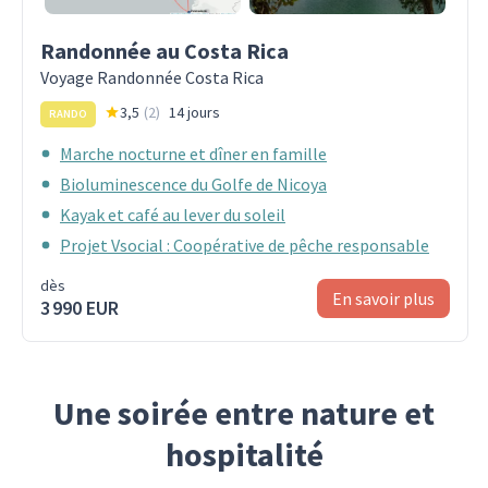
Randonnée au Costa Rica
Voyage Randonnée Costa Rica
3,5
(
2
)
14 jours
RANDO
Marche nocturne et dîner en famille
Bioluminescence du Golfe de Nicoya
Kayak et café au lever du soleil
Projet Vsocial : Coopérative de pêche responsable
dès
En savoir plus
3 990 EUR
Une soirée entre nature et
hospitalité