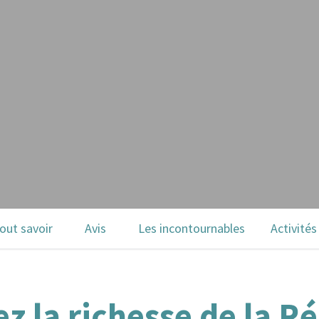
out savoir
Avis
Les incontournables
Activités
z la richesse de la R