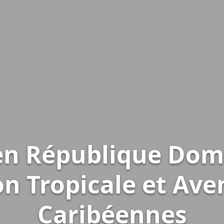
 en République Domi
on Tropicale et Ave
Caribéennes